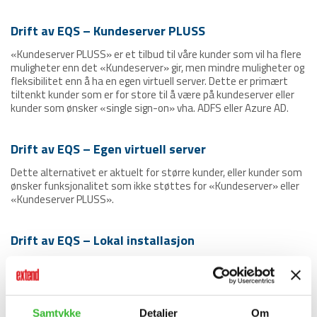
Drift av EQS – Kundeserver PLUSS
«Kundeserver PLUSS» er et tilbud til våre kunder som vil ha flere
muligheter enn det «Kundeserver» gir, men mindre muligheter og
fleksibilitet enn å ha en egen virtuell server. Dette er primært
tiltenkt kunder som er for store til å være på kundeserver eller
kunder som ønsker «single sign-on» vha. ADFS eller Azure AD.
Drift av EQS – Egen virtuell server
Dette alternativet er aktuelt for større kunder, eller kunder som
ønsker funksjonalitet som ikke støttes for «Kundeserver» eller
«Kundeserver PLUSS».
Drift av EQS – Lokal installasjon
Dette alternativet medfører at kunde selv har EQS installert i
eget driftsmiljø eller hos egen driftspartner. Her er det kunden
selv som har ansvar for driften av EQS.
Samtykke
Detaljer
Om