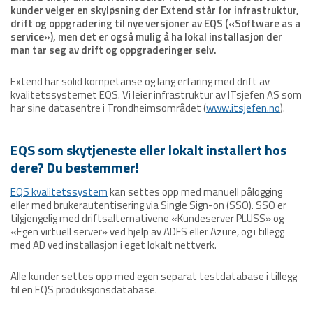
kunder velger en skyløsning der Extend står for infrastruktur,
drift og oppgradering til nye versjoner av EQS («Software as a
service»), men det er også mulig å ha lokal installasjon der
man tar seg av drift og oppgraderinger selv.
Extend har solid kompetanse og lang erfaring med drift av
kvalitetssystemet EQS. Vi leier infrastruktur av ITsjefen AS som
har sine datasentre i Trondheimsområdet (
www.itsjefen.no
).
EQS som skytjeneste eller lokalt installert hos
dere? Du bestemmer!
EQS kvalitetssystem
kan settes opp med manuell pålogging
eller med brukerautentisering via Single Sign-on (SSO). SSO er
tilgjengelig med driftsalternativene «Kundeserver PLUSS» og
«Egen virtuell server» ved hjelp av ADFS eller Azure, og i tillegg
med AD ved installasjon i eget lokalt nettverk.
Alle kunder settes opp med egen separat testdatabase i tillegg
til en EQS produksjonsdatabase.