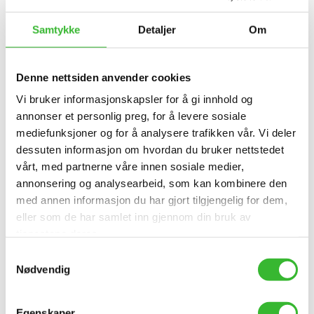
Samtykke
Detaljer
Om
Denne nettsiden anvender cookies
Vi bruker informasjonskapsler for å gi innhold og
annonser et personlig preg, for å levere sosiale
mediefunksjoner og for å analysere trafikken vår. Vi deler
Relaterte saker
dessuten informasjon om hvordan du bruker nettstedet
vårt, med partnerne våre innen sosiale medier,
annonsering og analysearbeid, som kan kombinere den
med annen informasjon du har gjort tilgjengelig for dem,
Extend – Miljøfyrtårn-sertifisert
eller som de har samlet inn gjennom din bruk av
Extend har blitt Miljøfyrtårn-sertifisert.
tjenestene deres.
Samtykkevalg
Les mer
Nødvendig
Egenskaper