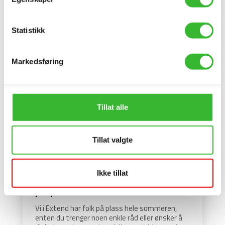
Statistikk
Extend – ISO 27001 sertifisert
Markedsføring
Extend AS er nå både ISO 27001 og ISO 9001
sertifisert.
Les mer
Tillat alle
Tillat valgte
Ikke tillat
Sommeren – tid for inspirasjon og
påfyll
Vi i Extend har folk på plass hele sommeren,
enten du trenger noen enkle råd eller ønsker å