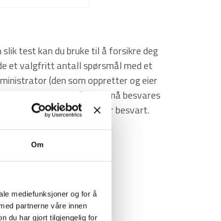
k test kan du bruke til å forsikre deg
e et valgfritt antall spørsmål med et
dministrator (den som oppretter og eier
g hvor mange spørsmål som må besvares
 til å se fasit når testen er besvart.
Om
iale mediefunksjoner og for å
 med partnerne våre innen
u har gjort tilgjengelig for