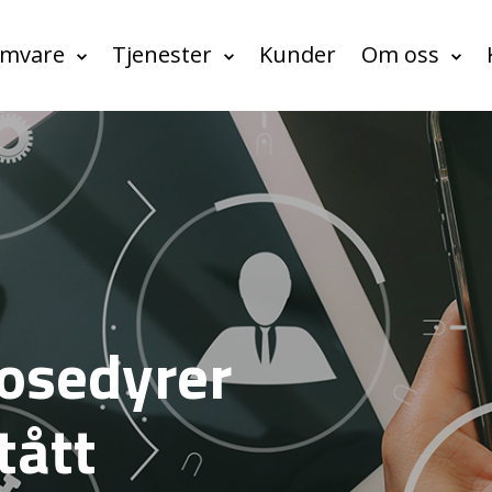
amvare
Tjenester
Kunder
Om oss
rosedyrer
tått