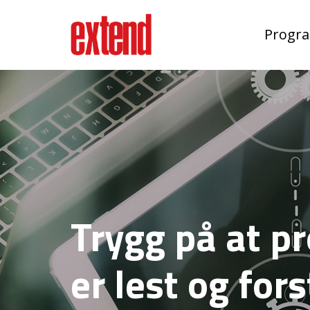
Progr
Trygg på at p
er lest og fors