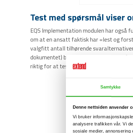
Test med spørsmål viser o
EQS Implementation modulen har også funk
om at en ansatt faktisk har «lest og fors
valgfitt antall tilhørende svaralternativ
dokumentet) bestemmer både spørsmålene
riktig for at testen skal regnes som beståt
Samtykke
Denne nettsiden anvender c
Vi bruker informasjonskapsler
analysere trafikken vår. Vi 
sosiale medier, annonsering 