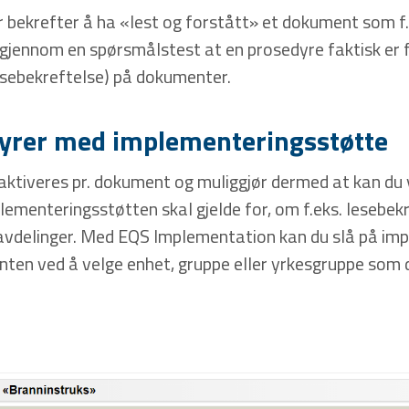
 bekrefter å ha «lest og forstått» et dokument som f.
 gjennom en spørsmålstest at en prosedyre faktisk er f
esebekreftelse) på dokumenter.
yrer med implementeringsstøtte
aktiveres pr. dokument og muliggjør dermed at kan du
ementeringsstøtten skal gjelde for, om f.eks. lesebekre
r/avdelinger. Med EQS Implementation kan du slå på i
enten ved å velge enhet, gruppe eller yrkesgruppe som