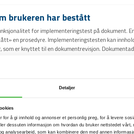
m brukeren har bestått
sjonalitet for implementeringstest på dokument. En sli
tått» en prosedyre. Implementeringstesten kan innhold
er, som er knyttet til en dokumentrevisjon. Dokumenta
, svaralternativene, hvem testen skal gjelde for o
t. Det er også mulig å velge om brukerne skal få tilgang
Detaljer
ookies
 for å gi innhold og annonser et personlig preg, for å levere sos
deler dessuten informasjon om hvordan du bruker nettstedet vårt,
og analysearbeid, som kan kombinere den med annen informasjon d