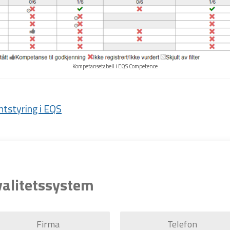
Kompetansetabell i EQS Competence
tstyring i EQS
valitetssystem