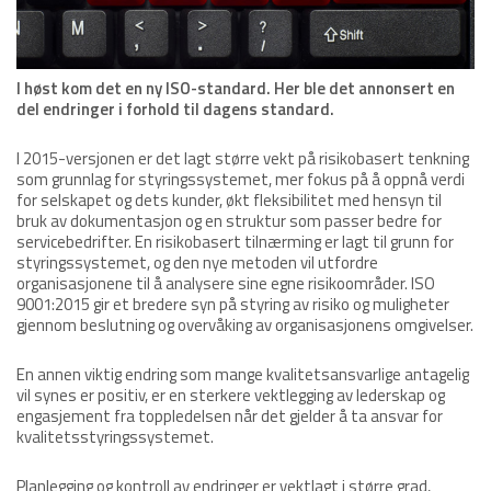
I høst kom det en ny ISO-standard. Her ble det annonsert en
del endringer i forhold til dagens standard.
I 2015-versjonen er det lagt større vekt på risikobasert tenkning
som grunnlag for styringssystemet, mer fokus på å oppnå verdi
for selskapet og dets kunder, økt fleksibilitet med hensyn til
bruk av dokumentasjon og en struktur som passer bedre for
servicebedrifter. En risikobasert tilnærming er lagt til grunn for
styringssystemet, og den nye metoden vil utfordre
organisasjonene til å analysere sine egne risikoområder. ISO
9001:2015 gir et bredere syn på styring av risiko og muligheter
gjennom beslutning og overvåking av organisasjonens omgivelser.
En annen viktig endring som mange kvalitetsansvarlige antagelig
vil synes er positiv, er en sterkere vektlegging av lederskap og
engasjement fra toppledelsen når det gjelder å ta ansvar for
kvalitetsstyringssystemet.
Planlegging og kontroll av endringer er vektlagt i større grad,