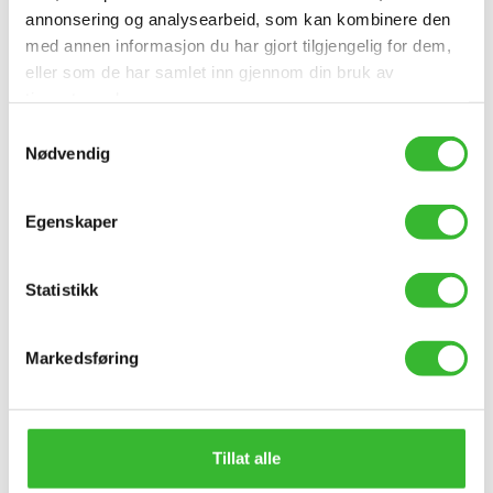
annonsering og analysearbeid, som kan kombinere den
med annen informasjon du har gjort tilgjengelig for dem,
eller som de har samlet inn gjennom din bruk av
tjenestene deres.
Samtykkevalg
Nødvendig
Extend – ISO 27001 sertifisert
Egenskaper
Statistikk
Sommeren – tid for inspirasjon og påfyll
Markedsføring
EQS malpakker
EQS Varslingsdatabase
Tillat alle