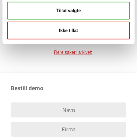
Extend – ISO 9001 sertifisert
Tillat valgte
Ikke tillat
Ny og forbedret utgave – EQS 10.0 er lansert
Flere saker i arkivet
Bestill demo