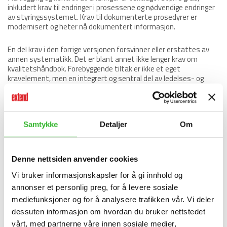
inkludert krav til endringer i prosessene og nødvendige endringer
av styringssystemet. Krav til dokumenterte prosedyrer er
modernisert og heter nå dokumentert informasjon.
En del krav i den forrige versjonen forsvinner eller erstattes av
annen systematikk. Det er blant annet ikke lenger krav om
kvalitetshåndbok. Forebyggende tiltak er ikke et eget
kravelement, men en integrert og sentral del av ledelses- og
risikostyringen. I tillegg faller rollen som ledelsens representant
bort med forsterket ledelsesengasjement.
I fremtiden vil alle kvalitetssystemstandarder bruke en
konsistent struktur. Det betyr for eksempel at ISO 14001 og BS
Samtykke
Detaljer
Om
OHSAS 18001 standarder også vil bli revidert i samsvar med
samme struktur.
EQS støtter ISO-sertifisering, og vil bli videreutviklet i takt med
Denne nettsiden anvender cookies
endringene som skjer i standardene. Du skal kunne være sikker
Vi bruker informasjonskapsler for å gi innhold og
på at EQS er morgendagens styringssystem som også kan
hjelpe deg i sertifiseringsprosessene.
annonser et personlig preg, for å levere sosiale
mediefunksjoner og for å analysere trafikken vår. Vi deler
Kilder: DNV og QualityDigest/Gurdeep Mahal
dessuten informasjon om hvordan du bruker nettstedet
vårt, med partnerne våre innen sosiale medier,