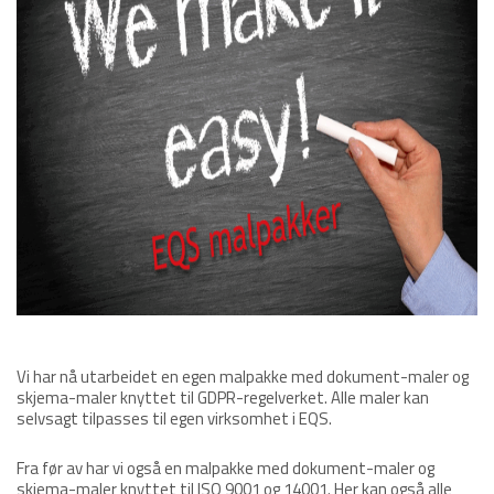
Vi har nå utarbeidet en egen malpakke med dokument-maler og
skjema-maler knyttet til GDPR-regelverket. Alle maler kan
selvsagt tilpasses til egen virksomhet i EQS.
Fra før av har vi også en malpakke med dokument-maler og
skjema-maler knyttet til ISO 9001 og 14001. Her kan også alle