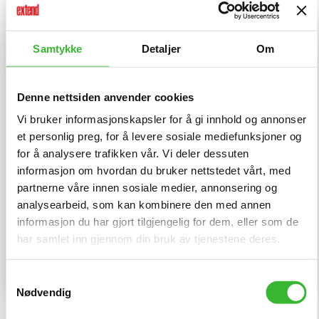
Samtykke
Detaljer
Om
Denne nettsiden anvender cookies
Vi bruker informasjonskapsler for å gi innhold og annonser
et personlig preg, for å levere sosiale mediefunksjoner og
for å analysere trafikken vår. Vi deler dessuten
Extends personvernerklæring
informasjon om hvordan du bruker nettstedet vårt, med
partnerne våre innen sosiale medier, annonsering og
Ja, jeg er kjent med Extend sin personvernerklæring og
analysearbeid, som kan kombinere den med annen
aksepterer denne
informasjon du har gjort tilgjengelig for dem, eller som de
har samlet inn gjennom din bruk av tjenestene deres.
Samtykkevalg
Nødvendig