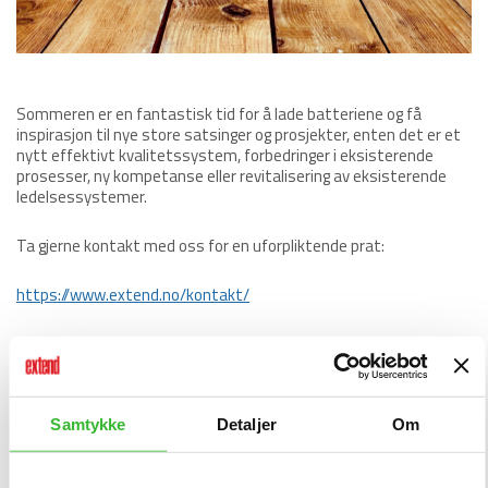
Sommeren er en fantastisk tid for å lade batteriene og få
inspirasjon til nye store satsinger og prosjekter, enten det er et
nytt effektivt kvalitetssystem, forbedringer i eksisterende
prosesser, ny kompetanse eller revitalisering av eksisterende
ledelsessystemer.
Ta gjerne kontakt med oss for en uforpliktende prat:
https://www.extend.no/kontakt/
Vi har kunder i alle størrelser fra 2 til 70.000 brukere i både
offentlig og privat sektor. Vi leverer til mange ulike bransjer som
f.eks. Havbruk, Helse, Produksjon/Industri/Entreprenør,
Bank/finans, Kommune/offentlig, Undervisning/forskning,
Rederi/Tranport for å nevne noen.
Samtykke
Detaljer
Om
Vi har de siste 3 årene fått på plass 110 nye kunder – noe viser