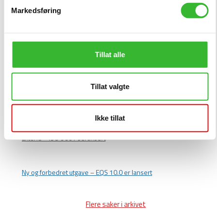
Extend – ISO 27001 sertifisert
Markedsføring
Sommeren – tid for inspirasjon og påfyll
Tillat alle
EQS malpakker
Tillat valgte
EQS Varslingsdatabase
Ikke tillat
Extend – ISO 9001 sertifisert
Ny og forbedret utgave – EQS 10.0 er lansert
Flere saker i arkivet