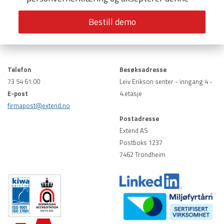
Telefon
Besøksadresse
73 54 61 00
Leiv Erikson senter - inngang 4 -
E-post
4.etasje
firmapost@extend.no
Postadresse
Extend AS
Postboks 1237
7462 Trondheim