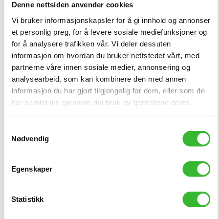
at mange setter pris på våre fleksible løsninger og vårt fleksible
Denne nettsiden anvender cookies
kvalitetssystem EQS.
Vi bruker informasjonskapsler for å gi innhold og annonser
et personlig preg, for å levere sosiale mediefunksjoner og
Vi er kommer også jevnlig med nye og forbedrede utgaver av vårt
kvalitetssystem EQS som gjøres tilgjengelig for alle våre kunder
for å analysere trafikken vår. Vi deler dessuten
uten ekstra kostnader.
informasjon om hvordan du bruker nettstedet vårt, med
partnerne våre innen sosiale medier, annonsering og
Her er hele tiden bakoverkompatible – dvs. at du kan oppgradere
analysearbeid, som kan kombinere den med annen
og ta med deg alt du har lagt inn så langt.
informasjon du har gjort tilgjengelig for dem, eller som de
har samlet inn gjennom din bruk av tjenestene deres.
Vi ønsker dere alle en riktig god sommer
Samtykkevalg
Nødvendig
Egenskaper
Statistikk