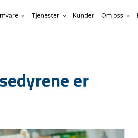
amvare
Tjenester
Kunder
Om oss
osedyrene er