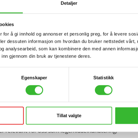
Detaljer
ookies
 for å gi innhold og annonser et personlig preg, for å levere sos
deler dessuten informasjon om hvordan du bruker nettstedet vårt,
og analysearbeid, som kan kombinere den med annen informasjon d
 inn gjennom din bruk av tjenestene deres.
Egenskaper
Statistikk
– Jeg synes EQS er veldig brukervennlig, og det er lett å få hjelp når en trenger det, sier
Susanne Pieper ved Sykehusapoteket i Trondheim.
Tillat valgte
etilgang på en del av dokumentene som hører til
er relevant for oss som legemiddelhåndtering,