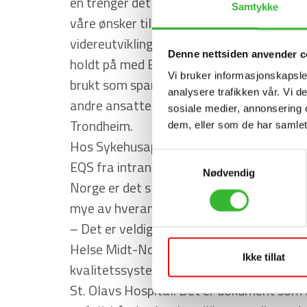
en trenger det og Extend følger opp
Samtykke
våre ønsker til endringer og
videreutvikling, sier Pieper som har
Denne nettsiden anvender c
holdt på med EQS lenge. Hun blir mye
Vi bruker informasjonskapsler
brukt som sparringspartner for de
analysere trafikken vår. Vi 
andre ansatte ved Sykehusapoteket i
sosiale medier, annonsering 
Trondheim.
dem, eller som de har samlet
Hos Sykehusapoteket er inngangen til
Samtykkevalg
EQS fra intranett, og i Helse Midt-
Nødvendig
Norge er det slik at de har tilgang til
mye av hverandres informasjon.
– Det er veldig praktisk at vi alle i
Helse Midt-Norge bruker EQS som
Ikke tillat
kvalitetssystem. Jeg har for eksempel les
St. Olavs Hospital. Det er dokument som 