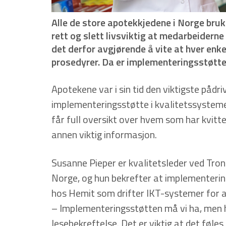
Alle de store apotekkjedene i Norge bruk
rett og slett livsviktig at medarbeiderne
det derfor avgjørende å vite at hver enke
prosedyrer. Da er implementeringsstøtten 
Apotekene var i sin tid den viktigste pådr
implementeringsstøtte i kvalitetssystemet
får full oversikt over hvem som har kvitte
annen viktig informasjon.
Susanne Pieper er kvalitetsleder ved Tro
Norge, og hun bekrefter at implementerings
hos Hemit som drifter IKT-systemer for a
– Implementeringsstøtten må vi ha, men h
lesebekreftelse. Det er viktig at det føle