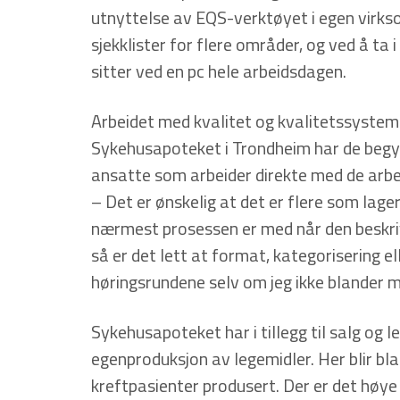
utnyttelse av EQS-verktøyet i egen virks
sjekklister for flere områder, og ved å ta i
sitter ved en pc hele arbeidsdagen.
Arbeidet med kvalitet og kvalitetssysteme
Sykehusapoteket i Trondheim har de begy
ansatte som arbeider direkte med de arb
– Det er ønskelig at det er flere som lage
nærmest prosessen er med når den beskrive
så er det lett at format, kategorisering ell
høringsrundene selv om jeg ikke blander me
Sykehusapoteket har i tillegg til salg og 
egenproduksjon av legemidler. Her blir bla
kreftpasienter produsert. Der er det høye 