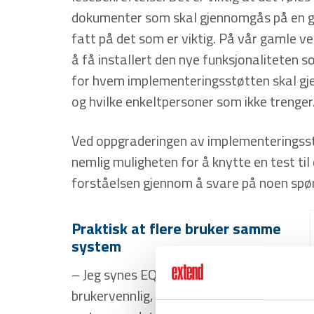
dokumenter som skal gjennomgås på en gang,
fatt på det som er viktig. På vår gamle ver
å få installert den nye funksjonaliteten 
for hvem implementeringsstøtten skal gje
og hvilke enkeltpersoner som ikke trenger
Ved oppgraderingen av implementeringsst
nemlig muligheten for å knytte en test ti
forståelsen gjennom å svare på noen spørsm
Praktisk at flere bruker samme
system
– Jeg synes EQS er veldig
brukervennlig, det er lett å få hjelp når