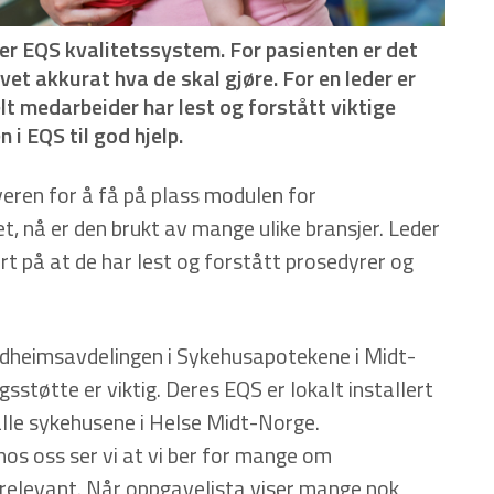
er EQS kvalitetssystem. For pasienten er det
 vet akkurat hva de skal gjøre.
For en leder er
lt medarbeider har lest og forstått viktige
i EQS til god hjelp.
iveren for å få på plass modulen for
, nå er den brukt av mange ulike bransjer. Leder
rt på at de har lest og forstått prosedyrer og
ndheimsavdelingen i Sykehusapotekene i Midt-
støtte er viktig. Deres EQS er lokalt installert
lle sykehusene i Helse Midt-Norge.
os oss ser vi at vi ber for mange om
s relevant. Når oppgavelista viser mange nok