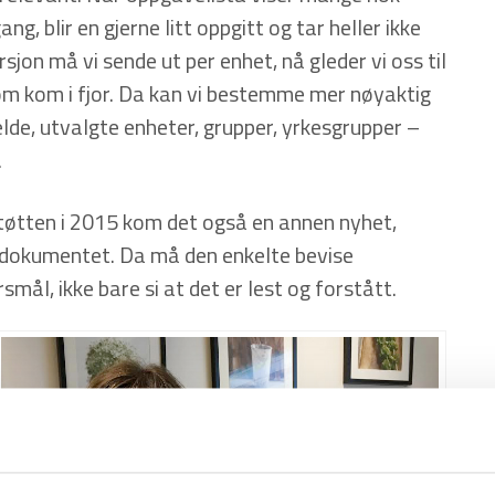
 blir en gjerne litt oppgitt og tar heller ikke
sjon må vi sende ut per enhet, nå gleder vi oss til
som kom i fjor. Da kan vi bestemme mer nøyaktig
lde, utvalgte enheter, grupper, yrkesgrupper –
.
øtten i 2015 kom det også en annen nyhet,
l dokumentet. Da må den enkelte bevise
ål, ikke bare si at det er lest og forstått.