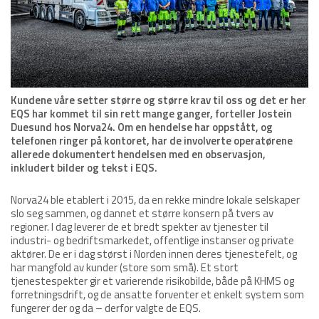
Kundene våre setter større og større krav til oss og det er her
EQS har kommet til sin rett mange ganger, forteller Jostein
Duesund hos Norva24.
Om en hendelse har oppstått, og
telefonen ringer på kontoret, har de involverte operatørene
allerede dokumentert hendelsen med en observasjon,
inkludert bilder og tekst i EQS.
Norva24 ble etablert i 2015, da en rekke mindre lokale selskaper
slo seg sammen, og dannet et større konsern på tvers av
regioner. I dag leverer de et bredt spekter av tjenester til
industri- og bedriftsmarkedet, offentlige instanser og private
aktører. De er i dag størst i Norden innen deres tjenestefelt, og
har mangfold av kunder (store som små). Et stort
tjenestespekter gir et varierende risikobilde, både på KHMS og
forretningsdrift, og de ansatte forventer et enkelt system som
fungerer der og da – derfor valgte de EQS.