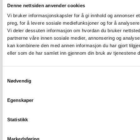
Denne nettsiden anvender cookies
Vi bruker informasjonskapsler for å gi innhold og annonser et
Sommeren – tid for inspirasjon og påfyll
preg, for å levere sosiale mediefunksjoner og for å analysere 
Vi deler dessuten informasjon om hvordan du bruker nettsted
partnerne våre innen sosiale medier, annonsering og analys
EQS malpakker
kan kombinere den med annen informasjon du har gjort tilgje
eller som de har samlet inn gjennom din bruk av tjenestene 
EQS Varslingsdatabase
Samtykkevalg
Nødvendig
Extend – ISO 9001 sertifisert
Egenskaper
Ny og forbedret utgave – EQS 10.0 er lansert
Statistikk
Flere saker i arkivet
Markedsføring