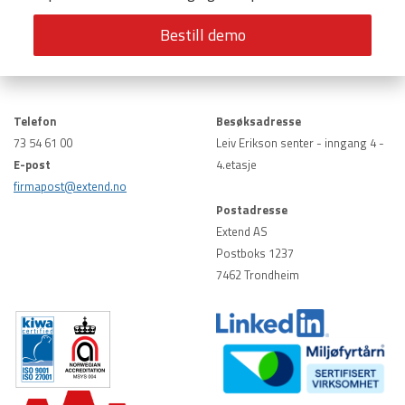
Telefon
Besøksadresse
73 54 61 00
Leiv Erikson senter - inngang 4 -
E-post
4.etasje
firmapost@extend.no
Postadresse
Extend AS
Postboks 1237
7462 Trondheim