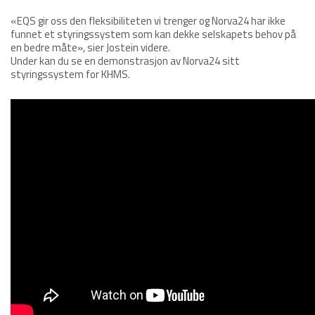
«EQS gir oss den fleksibiliteten vi trenger og Norva24 har ikke
funnet et styringssystem som kan dekke selskapets behov på
en bedre måte», sier Jostein videre.
Under kan du se en demonstrasjon av Norva24 sitt
styringssystem for KHMS.